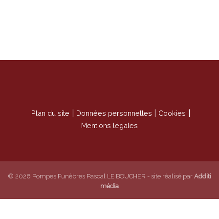
Accueil
Nos services
Pompes funèbres
Contrat obsèques
Plan du site
Données personnelles
Cookies
Marbrerie
Mentions légales
Autres services
Avis de décès et condoléances
© 2026 Pompes Funèbres Pascal LE BOUCHER - site réalisé par
Additi
Devis
média
Organisation d’obsèques
Devis de marbrerie